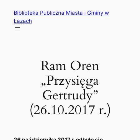
Przejdź
Biblioteka Publiczna Miasta i Gminy w
do
Łazach
treści
Ram Oren
„Przysięga
Gertrudy”
(26.10.2017 r.)
26 października 2017 r. odbyło się