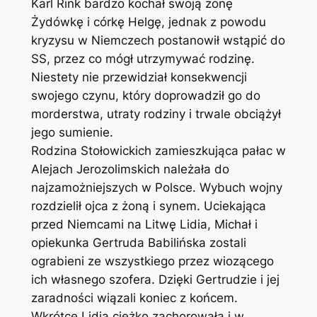
Karl Rink bardzo kochał swoją żonę
Żydówkę i córkę Helgę, jednak z powodu
kryzysu w Niemczech postanowił wstąpić do
SS, przez co mógł utrzymywać rodzinę.
Niestety nie przewidział konsekwencji
swojego czynu, który doprowadził go do
morderstwa, utraty rodziny i trwale obciążył
jego sumienie.
Rodzina Stołowickich zamieszkująca pałac w
Alejach Jerozolimskich należała do
najzamożniejszych w Polsce. Wybuch wojny
rozdzielił ojca z żoną i synem. Uciekająca
przed Niemcami na Litwę Lidia, Michał i
opiekunka Gertruda Babilińska zostali
ograbieni ze wszystkiego przez wiozącego
ich własnego szofera. Dzięki Gertrudzie i jej
zaradności wiązali koniec z końcem.
Wkrótce Lidia ciężko zachorowała i w