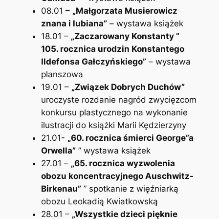
08.01 –
„Małgorzata Musierowicz
znana i lubiana”
– wystawa książek
18.01 –
„Zaczarowany Konstanty ”
105. rocznica urodzin Konstantego
Ildefonsa Gałczyńskiego”
– wystawa
planszowa
19.01 –
„Związek Dobrych Duchów”
uroczyste rozdanie nagród zwycięzcom
konkursu plastycznego na wykonanie
ilustracji do książki Marii Kędzierzyny
21.01-
„60. rocznica śmierci George”a
Orwella”
” wystawa książek
27.01 –
„65. rocznica wyzwolenia
obozu koncentracyjnego Auschwitz-
Birkenau”
” spotkanie z więźniarką
obozu Leokadią Kwiatkowską
28.01 –
„Wszystkie dzieci pięknie