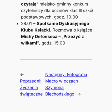
czytają”
miejsko-gminny konkurs
czytelniczy dla uczniów klas III szkół
podstawowych, godz. 10.00
28.01 –
Spotkanie Dyskusyjnego
Klubu Książki.
Rozmowa o książce
Mishy Defonseca – „Przeżyć z
wilkami”
, godz. 15.00
←
Następny:
Fotografia
Poprzedni:
Macro w oczach
Życzenia
Szymona
świąteczne
Biechońskiego
→