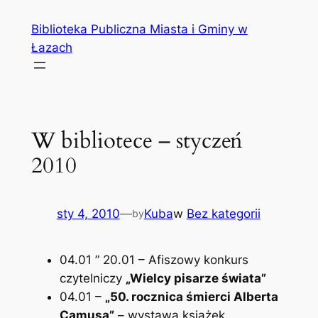
Przejdź
Biblioteka Publiczna Miasta i Gminy w
do
Łazach
treści
W bibliotece – styczeń
2010
sty 4, 2010
—
Kuba
w
Bez kategorii
by
04.01 ” 20.01 – Afiszowy konkurs
czytelniczy
„Wielcy pisarze świata”
04.01 –
„50. rocznica śmierci Alberta
Camusa”
– wystawa książek