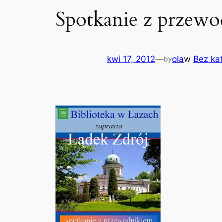
Spotkanie z przew
kwi 17, 2012
—
ola
w
Bez kat
by