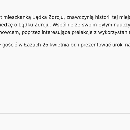
 mieszkanką Lądka Zdroju, znawczynią historii tej miejs
iedzę o Lądku Zdroju. Wspólnie ze swoim byłym naucz
nowcem, poprzez interesujące prelekcje z wykorzystanie
e gościć w Łazach 25 kwietnia br. i prezentować uroki n