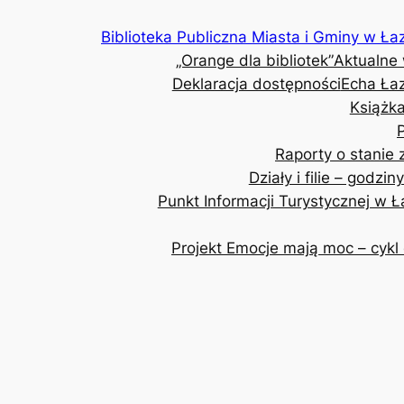
Przejdź
Biblioteka Publiczna Miasta i Gminy w Ła
do
„Orange dla bibliotek”
Aktualne
treści
Deklaracja dostępności
Echa Ła
Książka
Raporty o stanie
Działy i filie – godzin
Punkt Informacji Turystycznej w 
Projekt Emocje mają moc – cykl 