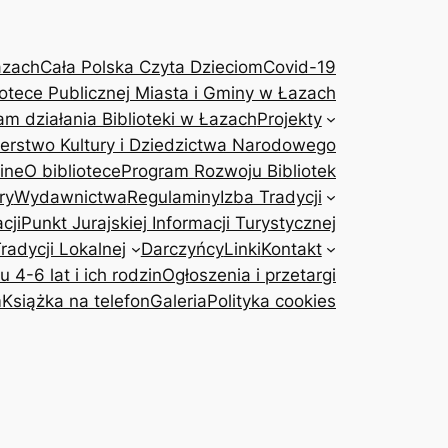
azach
Cała Polska Czyta Dzieciom
Covid-19
otece Publicznej Miasta i Gminy w Łazach
am działania Biblioteki w Łazach
Projekty
terstwo Kultury i Dziedzictwa Narodowego
ine
O bibliotece
Program Rozwoju Bibliotek
ry
Wydawnictwa
Regulaminy
Izba Tradycji
cji
Punkt Jurajskiej Informacji Turystycznej
adycji Lokalnej
Darczyńcy
Linki
Kontakt
4-6 lat i ich rodzin
Ogłoszenia i przetargi
m
Książka na telefon
Galeria
Polityka cookies