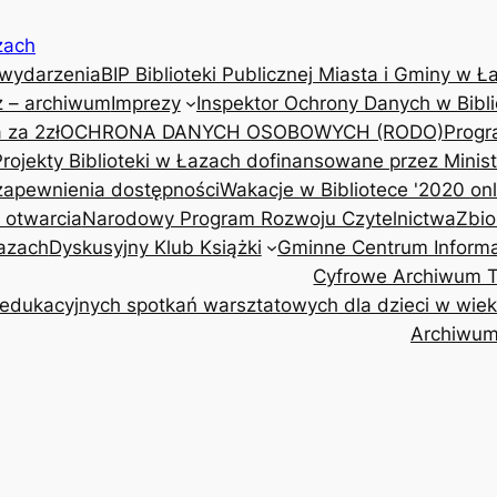
zach
 wydarzenia
BIP Biblioteki Publicznej Miasta i Gminy w Ł
z – archiwum
Imprezy
Inspektor Ochrony Danych w Bibli
 za 2zł
OCHRONA DANYCH OSOBOWYCH (RODO)
Progr
Projekty Biblioteki w Łazach dofinansowane przez Minis
 zapewnienia dostępności
Wakacje w Bibliotece '2020 onl
y otwarcia
Narodowy Program Rozwoju Czytelnictwa
Zbio
Łazach
Dyskusyjny Klub Książki
Gminne Centrum Informa
Cyfrowe Archiwum Tr
edukacyjnych spotkań warsztatowych dla dzieci w wieku 
Archiwu