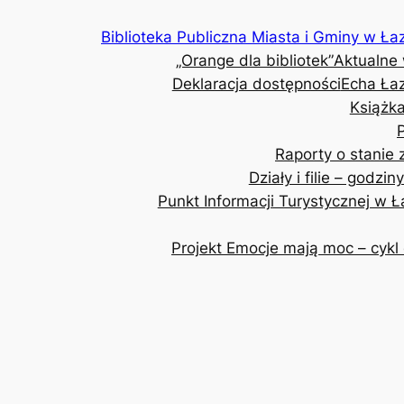
Przejdź
Biblioteka Publiczna Miasta i Gminy w Ła
do
„Orange dla bibliotek”
Aktualne
treści
Deklaracja dostępności
Echa Ła
Książka
Raporty o stanie
Działy i filie – godzin
Punkt Informacji Turystycznej w 
Projekt Emocje mają moc – cykl 