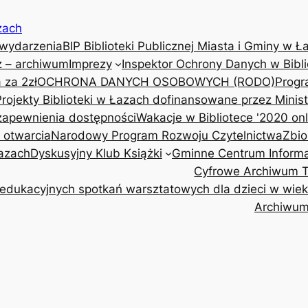
zach
 wydarzenia
BIP Biblioteki Publicznej Miasta i Gminy w Ł
z – archiwum
Imprezy
Inspektor Ochrony Danych w Bibli
 za 2zł
OCHRONA DANYCH OSOBOWYCH (RODO)
Progr
Projekty Biblioteki w Łazach dofinansowane przez Minis
 zapewnienia dostępności
Wakacje w Bibliotece '2020 onl
y otwarcia
Narodowy Program Rozwoju Czytelnictwa
Zbio
Łazach
Dyskusyjny Klub Książki
Gminne Centrum Informa
Cyfrowe Archiwum Tr
edukacyjnych spotkań warsztatowych dla dzieci w wieku 
Archiwu