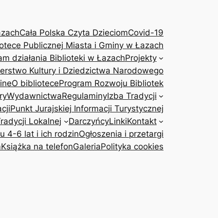
azach
Cała Polska Czyta Dzieciom
Covid-19
otece Publicznej Miasta i Gminy w Łazach
am działania Biblioteki w Łazach
Projekty
terstwo Kultury i Dziedzictwa Narodowego
ine
O bibliotece
Program Rozwoju Bibliotek
ry
Wydawnictwa
Regulaminy
Izba Tradycji
cji
Punkt Jurajskiej Informacji Turystycznej
adycji Lokalnej
Darczyńcy
Linki
Kontakt
4-6 lat i ich rodzin
Ogłoszenia i przetargi
m
Książka na telefon
Galeria
Polityka cookies