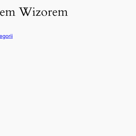
szem Wizorem
egorii