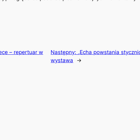
ece – repertuar w
Następny:
„Echa powstania styczn
wystawa
→