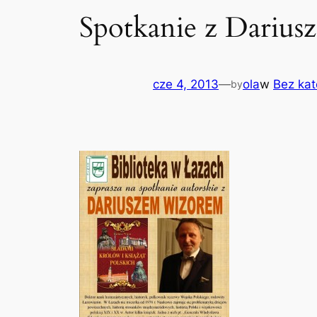
Spotkanie z Dariu
cze 4, 2013
—
ola
w
Bez kat
by