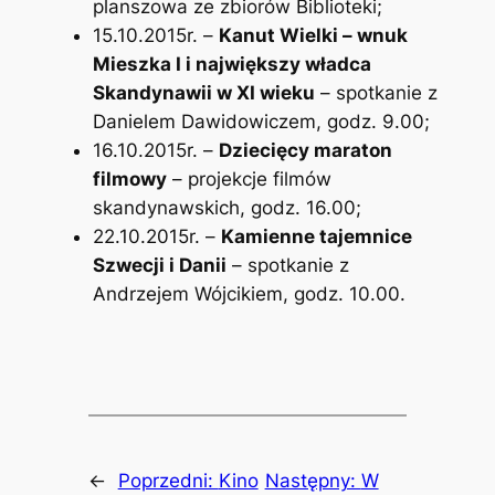
planszowa ze zbiorów Biblioteki;
15.10.2015r. –
Kanut Wielki – wnuk
Mieszka I i największy władca
Skandynawii w XI wieku
– spotkanie z
Danielem Dawidowiczem, godz. 9.00;
16.10.2015r. –
Dziecięcy maraton
filmowy
– projekcje filmów
skandynawskich, godz. 16.00;
22.10.2015r. –
Kamienne tajemnice
Szwecji i Danii
– spotkanie z
Andrzejem Wójcikiem, godz. 10.00.
←
Poprzedni:
Kino
Następny:
W