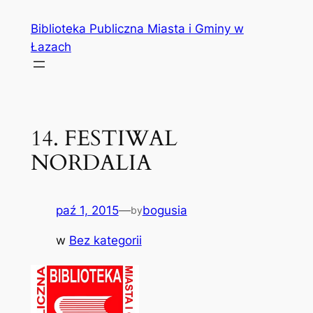
Przejdź
Biblioteka Publiczna Miasta i Gminy w
do
Łazach
treści
14. FESTIWAL
NORDALIA
paź 1, 2015
—
bogusia
by
w
Bez kategorii