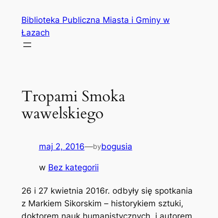
Przejdź
Biblioteka Publiczna Miasta i Gminy w
do
Łazach
treści
Tropami Smoka
wawelskiego
maj 2, 2016
—
bogusia
by
w
Bez kategorii
26 i 27 kwietnia 2016r. odbyły się spotkania
z Markiem Sikorskim – historykiem sztuki,
doktorem nauk humanistycznych i autorem