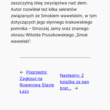
zaszczytną ideę zwycięstwa nad złem.
Autor rozwikłał też kilka sekretów
związanych ze Smokiem wawelskim, w tym
dotyczących jego słynnego krakowskiego
pomnika – Smoczej Jamy oraz znanego
obrazu Witolda Pruszkowskiego „Smok
wawelski”.
←
Poprzedni:
Następny:
Z
Zagłosuj na
książką za pan
Rowerową Stację
brat…
→
Łazy