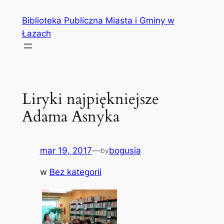
Przejdź
Biblioteka Publiczna Miasta i Gminy w
do
Łazach
treści
Liryki najpiękniejsze
Adama Asnyka
mar 19, 2017
—
bogusia
by
w
Bez kategorii