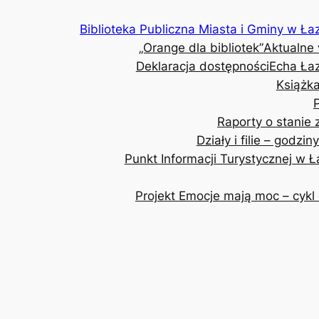
Przejdź
Biblioteka Publiczna Miasta i Gminy w Ła
do
„Orange dla bibliotek”
Aktualne
treści
Deklaracja dostępności
Echa Ła
Książka
Raporty o stanie
Działy i filie – godzin
Punkt Informacji Turystycznej w 
Projekt Emocje mają moc – cykl 