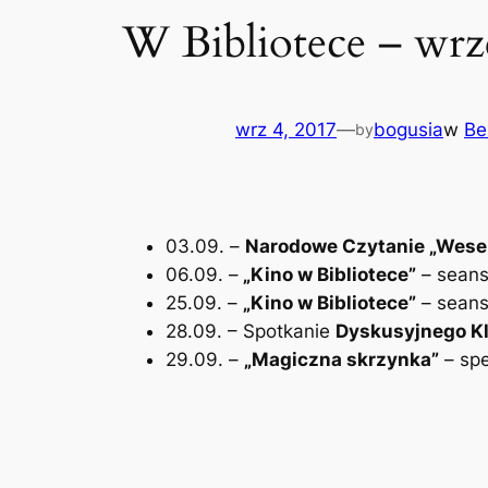
W Bibliotece – wrze
wrz 4, 2017
—
bogusia
w
Be
by
03.09. –
Narodowe Czytanie „Wese
06.09. –
„
Kino w Bibliotece”
– seans
25.09. –
„
Kino w Bibliotece”
– seans 
28.09. – Spotkanie
Dyskusyjnego Kl
29.09. –
„Magiczna skrzynka
”
– spe