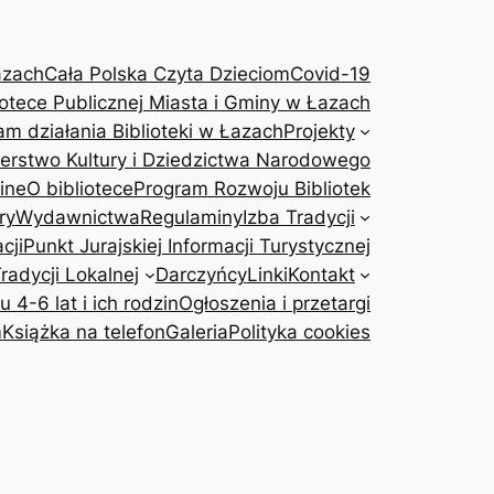
azach
Cała Polska Czyta Dzieciom
Covid-19
otece Publicznej Miasta i Gminy w Łazach
am działania Biblioteki w Łazach
Projekty
terstwo Kultury i Dziedzictwa Narodowego
ine
O bibliotece
Program Rozwoju Bibliotek
ry
Wydawnictwa
Regulaminy
Izba Tradycji
cji
Punkt Jurajskiej Informacji Turystycznej
adycji Lokalnej
Darczyńcy
Linki
Kontakt
4-6 lat i ich rodzin
Ogłoszenia i przetargi
m
Książka na telefon
Galeria
Polityka cookies