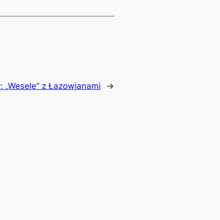
y:
„Wesele” z Łazowianami
→