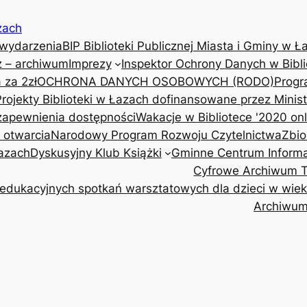
zach
 wydarzenia
BIP Biblioteki Publicznej Miasta i Gminy w Ł
z – archiwum
Imprezy
Inspektor Ochrony Danych w Bibli
 za 2zł
OCHRONA DANYCH OSOBOWYCH (RODO)
Progr
Projekty Biblioteki w Łazach dofinansowane przez Minis
 zapewnienia dostępności
Wakacje w Bibliotece '2020 onl
y otwarcia
Narodowy Program Rozwoju Czytelnictwa
Zbio
Łazach
Dyskusyjny Klub Książki
Gminne Centrum Informa
Cyfrowe Archiwum Tr
edukacyjnych spotkań warsztatowych dla dzieci w wieku 
Archiwu