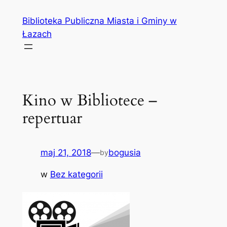
Przejdź
Biblioteka Publiczna Miasta i Gminy w
do
Łazach
treści
Kino w Bibliotece –
repertuar
maj 21, 2018
—
bogusia
by
w
Bez kategorii