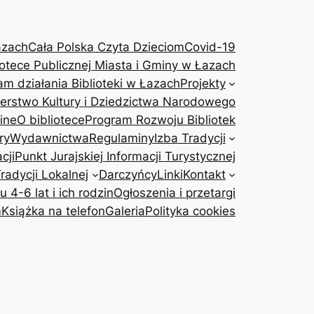
azach
Cała Polska Czyta Dzieciom
Covid-19
otece Publicznej Miasta i Gminy w Łazach
am działania Biblioteki w Łazach
Projekty
terstwo Kultury i Dziedzictwa Narodowego
ine
O bibliotece
Program Rozwoju Bibliotek
ry
Wydawnictwa
Regulaminy
Izba Tradycji
cji
Punkt Jurajskiej Informacji Turystycznej
adycji Lokalnej
Darczyńcy
Linki
Kontakt
4-6 lat i ich rodzin
Ogłoszenia i przetargi
m
Książka na telefon
Galeria
Polityka cookies