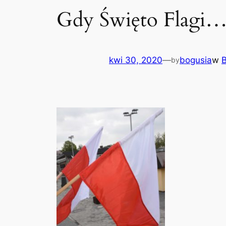
Gdy Święto Flagi
kwi 30, 2020
—
bogusia
w
B
by