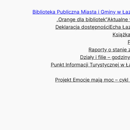
Przejdź
Biblioteka Publiczna Miasta i Gminy w Ła
do
„Orange dla bibliotek”
Aktualne
treści
Deklaracja dostępności
Echa Ła
Książka
Raporty o stanie
Działy i filie – godzin
Punkt Informacji Turystycznej w 
Projekt Emocje mają moc – cykl 