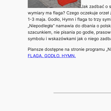
Jak zadbać o 
wymiary ma flaga? Czego oczekuje orzeł z
1-3 maja. Godło, Hymn i flaga to trzy s
„Niepodległa” namawia do dbania o polsk
szacunkiem, nie pisania po godle, prasow
symbolu i wskazówkami jak o niego zadba
Plansze dostępne na stronie programu „Ni
FLAGA. GODŁO. HYMN.