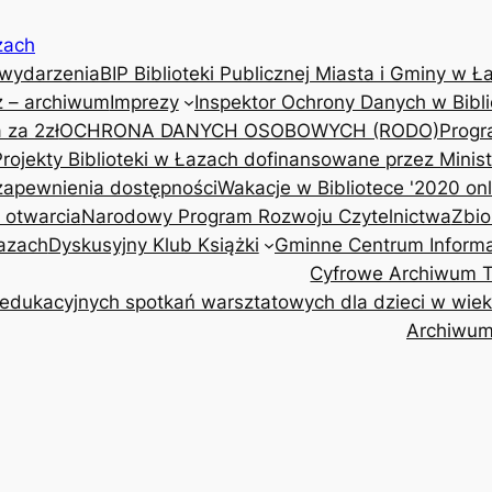
zach
 wydarzenia
BIP Biblioteki Publicznej Miasta i Gminy w Ł
z – archiwum
Imprezy
Inspektor Ochrony Danych w Bibli
 za 2zł
OCHRONA DANYCH OSOBOWYCH (RODO)
Progr
Projekty Biblioteki w Łazach dofinansowane przez Minis
 zapewnienia dostępności
Wakacje w Bibliotece '2020 onl
y otwarcia
Narodowy Program Rozwoju Czytelnictwa
Zbio
Łazach
Dyskusyjny Klub Książki
Gminne Centrum Informa
Cyfrowe Archiwum Tr
edukacyjnych spotkań warsztatowych dla dzieci w wieku 
Archiwu