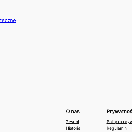
ąteczne
O nas
Prywatno
Zespół
Polityka pry
Historia
Regulamin