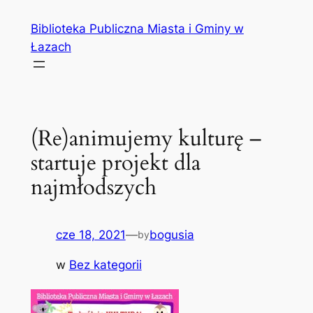
Przejdź
Biblioteka Publiczna Miasta i Gminy w
do
Łazach
treści
(Re)animujemy kulturę –
startuje projekt dla
najmłodszych
cze 18, 2021
—
bogusia
by
w
Bez kategorii