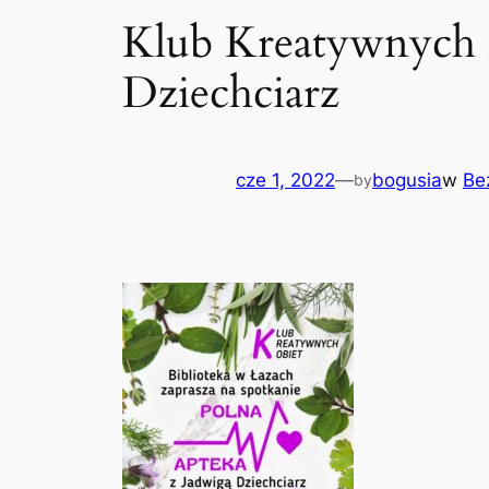
Klub Kreatywnych K
Dziechciarz
cze 1, 2022
—
bogusia
w
Bez
by