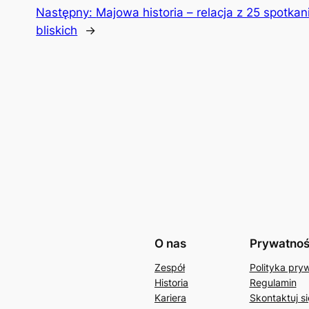
Następny:
Majowa historia – relacja z 25 spotkan
bliskich
→
O nas
Prywatno
Zespół
Polityka pry
Historia
Regulamin
Kariera
Skontaktuj si