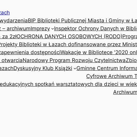
zach
 wydarzenia
BIP Biblioteki Publicznej Miasta i Gminy w Ł
z – archiwum
Imprezy
Inspektor Ochrony Danych w Bibli
 za 2zł
OCHRONA DANYCH OSOBOWYCH (RODO)
Progr
Projekty Biblioteki w Łazach dofinansowane przez Minis
 zapewnienia dostępności
Wakacje w Bibliotece '2020 onl
y otwarcia
Narodowy Program Rozwoju Czytelnictwa
Zbio
Łazach
Dyskusyjny Klub Książki
Gminne Centrum Informa
Cyfrowe Archiwum Tr
edukacyjnych spotkań warsztatowych dla dzieci w wieku 
Archiwu