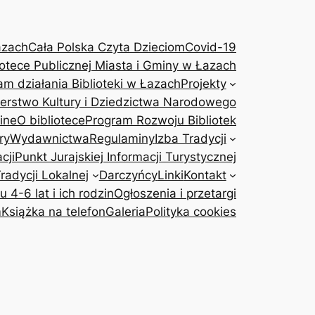
azach
Cała Polska Czyta Dzieciom
Covid-19
otece Publicznej Miasta i Gminy w Łazach
am działania Biblioteki w Łazach
Projekty
terstwo Kultury i Dziedzictwa Narodowego
ine
O bibliotece
Program Rozwoju Bibliotek
ry
Wydawnictwa
Regulaminy
Izba Tradycji
cji
Punkt Jurajskiej Informacji Turystycznej
adycji Lokalnej
Darczyńcy
Linki
Kontakt
4-6 lat i ich rodzin
Ogłoszenia i przetargi
m
Książka na telefon
Galeria
Polityka cookies