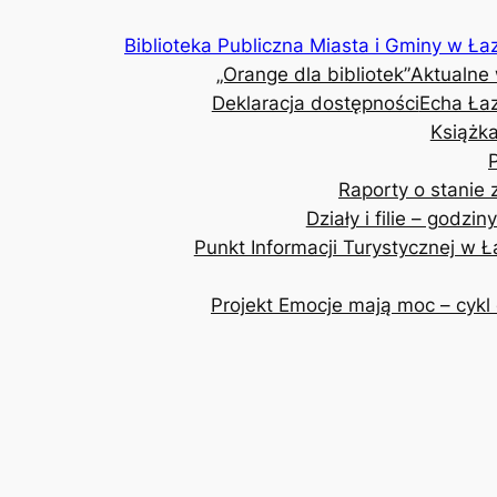
Przejdź
Biblioteka Publiczna Miasta i Gminy w Ła
do
„Orange dla bibliotek”
Aktualne
treści
Deklaracja dostępności
Echa Ła
Książka
Raporty o stanie
Działy i filie – godzin
Punkt Informacji Turystycznej w 
Projekt Emocje mają moc – cykl 