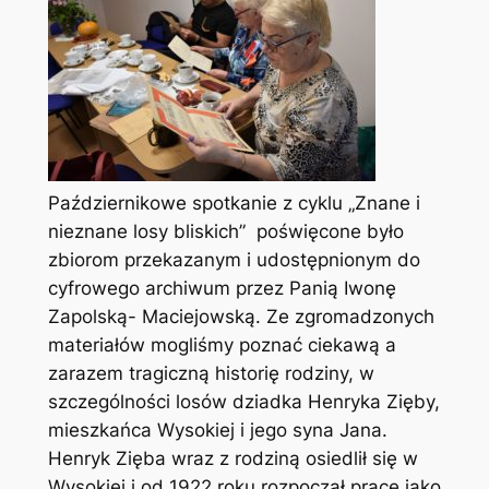
Październikowe spotkanie z cyklu „Znane i
nieznane losy bliskich” poświęcone było
zbiorom przekazanym i udostępnionym do
cyfrowego archiwum przez Panią Iwonę
Zapolską- Maciejowską. Ze zgromadzonych
materiałów mogliśmy poznać ciekawą a
zarazem tragiczną historię rodziny, w
szczególności losów dziadka Henryka Zięby,
mieszkańca Wysokiej i jego syna Jana.
Henryk Zięba wraz z rodziną osiedlił się w
Wysokiej i od 1922 roku rozpoczął pracę jako