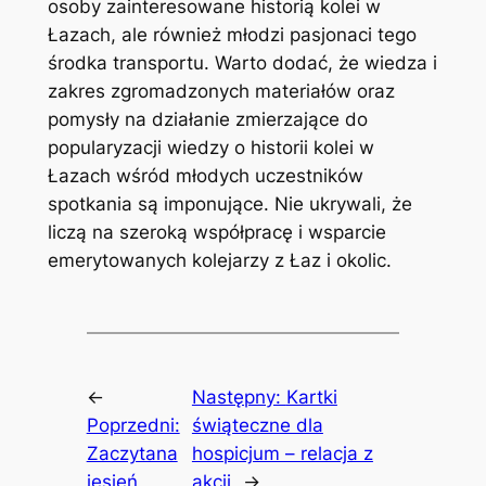
osoby zainteresowane historią kolei w
Łazach, ale również młodzi pasjonaci tego
środka transportu. Warto dodać, że wiedza i
zakres zgromadzonych materiałów oraz
pomysły na działanie zmierzające do
popularyzacji wiedzy o historii kolei w
Łazach wśród młodych uczestników
spotkania są imponujące. Nie ukrywali, że
liczą na szeroką współpracę i wsparcie
emerytowanych kolejarzy z Łaz i okolic.
←
Następny:
Kartki
Poprzedni:
świąteczne dla
Zaczytana
hospicjum – relacja z
jesień
akcji
→