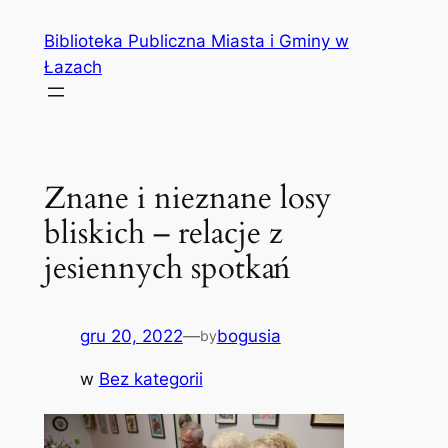
Przejdź
Biblioteka Publiczna Miasta i Gminy w
do
Łazach
treści
Znane i nieznane losy
bliskich – relacje z
jesiennych spotkań
gru 20, 2022
—
bogusia
by
w
Bez kategorii