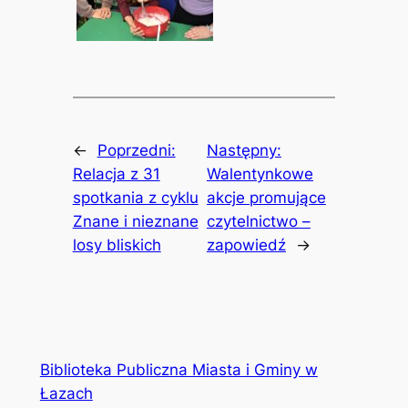
←
Poprzedni:
Następny:
Relacja z 31
Walentynkowe
spotkania z cyklu
akcje promujące
Znane i nieznane
czytelnictwo –
losy bliskich
zapowiedź
→
Biblioteka Publiczna Miasta i Gminy w
Łazach