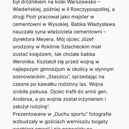
był dróżnikiem na kolei Warszawsko –
Wiedeńskiej, później w II Rzeczypospolitej, a
drugi Piotr pracował jako majster w
cementowni w Wysokiej. Babka Władysława
nauczała syna właściciela cementowni –
dyrektora Meyera. Mój ojciec Józef
urodzony w Rokitnie Szlacheckim miał
zostać księdzem, tak chciała babka
Weronika. Kształcił się przed wojną w
najlepszym gimnazjum w okolicy w słynnym
sosnowieckim „Staszicu”, sprzedając na
czesne po kawałku rodzinny las. Wojna
zrobiła psikusa. Ojciec trafił do armii gen.
Andersa, a po wojnie został inżynierem i
założył rodzinę”.
Prezentowane w „Duchu sportu” fotografie
wzbudzały w gościach wernisażu bogaty