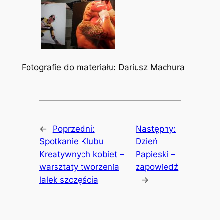
Fotografie do materiału: Dariusz Machura
←
Poprzedni:
Następny:
Spotkanie Klubu
Dzień
Kreatywnych kobiet –
Papieski –
warsztaty tworzenia
zapowiedź
lalek szczęścia
→