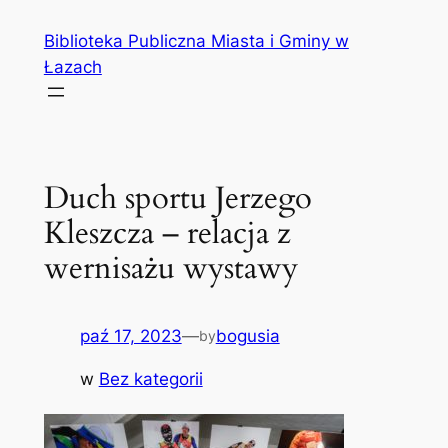
Przejdź
Biblioteka Publiczna Miasta i Gminy w
do
Łazach
treści
Duch sportu Jerzego
Kleszcza – relacja z
wernisażu wystawy
paź 17, 2023
—
bogusia
by
w
Bez kategorii