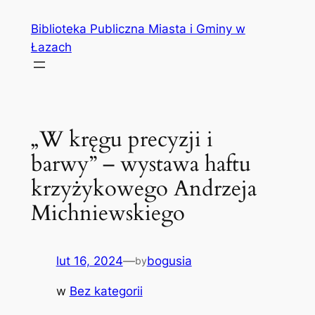
Przejdź
Biblioteka Publiczna Miasta i Gminy w
do
Łazach
treści
„W kręgu precyzji i
barwy” – wystawa haftu
krzyżykowego Andrzeja
Michniewskiego
lut 16, 2024
—
bogusia
by
w
Bez kategorii